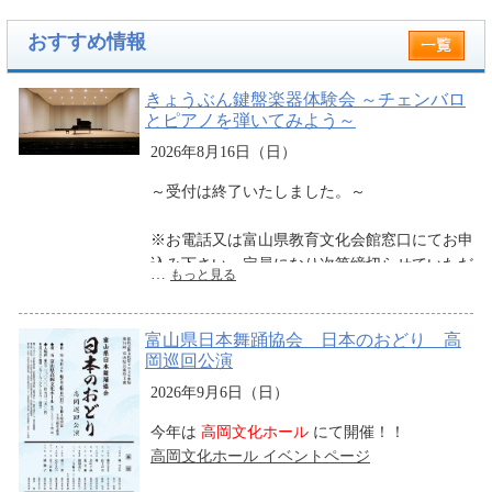
おすすめ情報
きょうぶん鍵盤楽器体験会 ～チェンバロ
とピアノを弾いてみよう～
2026年8月16日（日）
～受付は終了いたしました。～
※お電話又は富山県教育文化会館窓口にてお申
込み下さい。定員になり次第締切らせていただ
…
もっと見る
きます。
※最長２時間まで
富山県日本舞踊協会 日本のおどり 高
岡巡回公演
※２～５名様ご利用 １時間 ２,０００円
※６名様以上ご利用 １時間 ５,０００円
2026年9月6日（日）
※録音・録画も可能です（別途有料）
今年は
高岡文化ホール
にて開催！！
※お支払いは現金のみとなります。
高岡文化ホール イベントページ