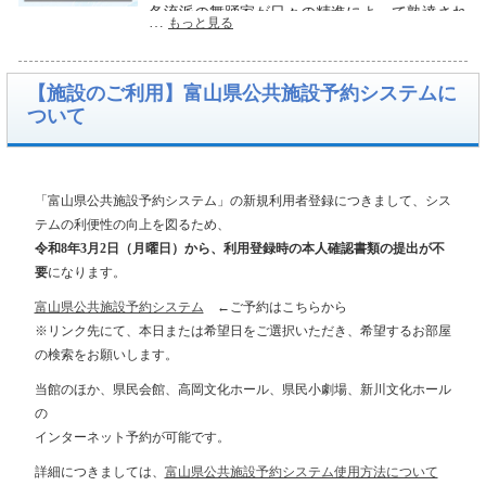
各流派の舞踊家が日々の精進によって熟達され
…
もっと見る
た優美な舞と繊細な所作・立ち居振る舞い、扇
子や小道具を使った様々な表現の面白さなど、
奥深い日本舞踊の魅力を是非ご堪能ください。
【施設のご利用】富山県公共施設予約システムに
ついて
【チケットプレイガイド】
〇
アーツナビ
（富山県民会館、富山県教育文
化会館、富山県高岡文化ホール、新川文化ホー
「富山県公共施設予約システム」の新規利用者登録につきまして、シス
ル）
テムの利便性の向上を図るため、
令和8年3月2日（月曜日）から、利用登録時の本人確認書類の提出が不
〇北日本新聞社
要
になります。
【料金】（全席自由）
富山県公共施設予約システム
←ご予約はこちらから
一般：3,000円（当日500円高）
※リンク先にて、本日または希望日をご選択いただき、希望するお部屋
の検索をお願いします。
当館のほか、県民会館、高岡文化ホール、県民小劇場、新川文化ホール
の
インターネット予約が可能です。
詳細につきましては、
富山県公共施設予約システム使用方法について