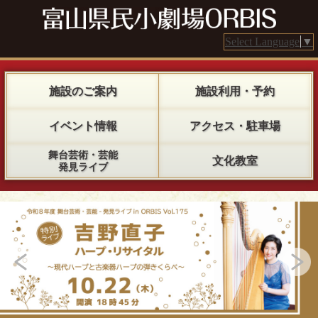
Select Language
▼
施設のご案内
施設利用・予約
イベント情報
アクセス・駐車場
舞台芸術・芸能
文化教室
発見ライブ