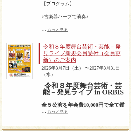
【プログラム】
イブハウス・路上パフォーマンスな
ど、民衆の中での古楽演奏を展開。扱
♪古楽器ハープで演奏♪
う古楽器は30種類を超え、多彩な音色
と朗々と響くドローンの中、演奏され
・J.S.バッハ：前奏曲 ハ長調 BWV 846-
…
もっと見る
る歌やダンス音楽はきわめて印象的。
1
栃木「蔵の街」音楽祭、目白バ・ロッ
～｢平均律曲集 第１
ク音楽祭、北とぴあ国際音楽祭、都留
令和８年度舞台芸術・芸能－発
巻｣ 第１曲より～
音楽祭、はらむら古楽祭など、古楽関
見ライブ新規会員受付（会員更
・A.ロゼッティ：ソナタ 第4番 ト長調
連の音楽祭への出演多数。CD「Les
新）のご案内
・L.シュポア：フランス民謡
Jongleursー中世を駆けめぐる放浪楽師」
「私はいまだ青春のただ
2026年3月7日（土） 〜2027年3月31日
をコジマ録音よりリリース。
なかに」の主題による変奏曲ヘ長調 作
（水）
品36
♪プロフィール♪
令和８年度舞台芸術・芸
能－発見ライブ in ORBIS
♪現代ハープで演奏♪
★ 名倉亜矢子（なくら・あやこ）
歌、ゴシックハープ他
全５公演を年会費10,000円で全て鑑
・C.ドビュッシー：月の 光 ～ベルガマ
ニューイングランド音楽院（米・ボス
賞できます。
…
もっと見る
スク組曲より～
トン）声楽科を演奏優等賞を得て卒
・B.ブリテン：ハープのための組曲 作
業。中世から古典派のレパートリーを
品83
中心に、「カペラ」「モーツアルト・
ステージから客席後方までわずか