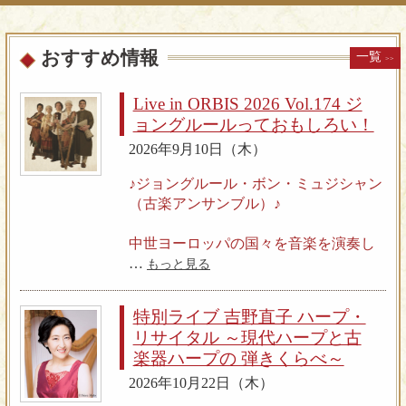
おすすめ情報
一覧
>>
Live in ORBIS 2026 Vol.174 ジ
ョングルールっておもしろい！
2026年9月10日（木）
♪ジョングルール・ボン・ミュジシャン
（古楽アンサンブル）♪
中世ヨーロッパの国々を音楽を演奏し
ながら旅していた放浪楽師ジョングル
…
もっと見る
ールをモチーフに、バグパイプ、中世
フィドル、ハーディ・ガーディなどの
特別ライブ 吉野直子 ハープ・
様々な古楽器を駆使し、中世・ルネサ
リサイタル ～現代ハープと古
ンスの歌曲・器楽曲を 演奏するアンサ
楽器ハープの 弾きくらべ～
ンブル。1998年近藤治夫を中心として
結成。「民衆のエンターテイナーとし
2026年10月22日（木）
てのジョングルール」にこだわり、ラ