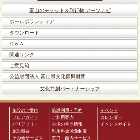
★ 立岩潤三（たていわ・じゅんぞ
う） パーカッション
富山のチケット＆刊行物 アーツナビ
中近東のダルブカやフレームドラム、
ホールボランティア
インドのタブラ等多種の打楽器で実際
にその国の古典音楽／トラッドを演奏
ダウンロード
すると共に、その可能性を探るべく古
Ｑ＆Ａ
楽、ジャズ／ロック、各種ダンスとの
コラボレーション、オペラや現代音楽
関連リンク
まで、幅広いジャンルへのアプローチ
を行っている。またそのスキルを活か
ご意見箱
した中近東／インド向けシンセのデモ
公益財団法人 富山県文化振興財団
作曲／データ制作も行う。近年モンテ
ヴェルディやラモーのオペラでの打楽
文化共創パートナーシップ
器も担当。2023年にはブロードウェイ
でトニー賞受賞作のミュージカル「バ
ンズヴィジット・迷子の警察音楽隊」
施設のご案内
施設利用・予約
イベント
の日本上映版の警察音楽隊役として舞
フロアガイド
ご利用案内
カレンダー
台出演／演奏を行う。2023年11月発売
バリアフリー
会場の空き情報
イベントガイド
の小学館図鑑NEO「音楽」に多数の楽
施設概要
利用料金減免制度
器と演奏録音を提供。2025年現在、古
その他サービス
窓口・館内サービス