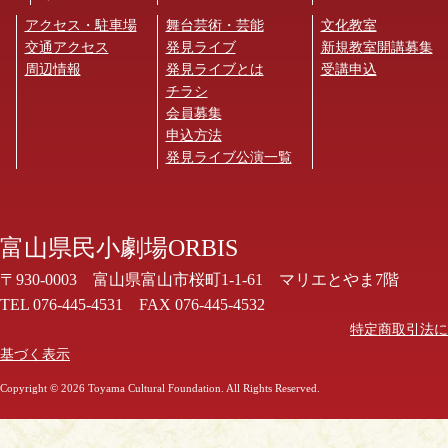
楽オーケストラの「濱田芳通＆アント
ネッロ」や、常味裕司率いるアラブ音
アクセス・駐車場
舞台芸術・芸能
文化教室
楽室内楽の「Farha II」にもメンバーと
交通アクセス
発見ライブ
新規教室開講募集
して参加。
周辺情報
発見ライブとは
受講申込
チラシ
★ 近藤治夫（こんどう・はるお）
会員募集
バグパイプ、ハーディガーディ他
申込方法
古楽バグパイプ演奏家・製作家。古楽
発見ライブ公演一覧
器演奏家。ヨーロッパ中世民衆音楽の
担い手である「放浪楽師＝ジョングル
ール」に着目し、その社会的位置や演
奏したであろう音楽について探究。
富山県民小劇場ORBIS
1998年「ジョングルール・ボン・ミュ
〒930-0003 富山県富山市桜町1-1-61 マリエとやま7階
ジシャン」を結成、代表。民衆の楽器
TEL 076-445-4531 FAX 076-445-4532
である中世フィドル、バグパイプ、ハ
特定商取引法に
ーディガーディ等の古楽器を用いて、
中世の放浪楽師の音楽・精神を現代に
基づく表示
どう甦らせるかをテーマに、ライブハ
Copyright ©
2026 Toyama Cultural Foundation. All Rights Reserved.
ウス、ストリート等での演奏活動を展
開。古楽関連の音楽祭に多数出演。
2024年テレビアニメ「ダンジョン飯」