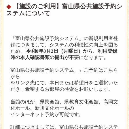
アカデミー・トウキョウ」「レ・ボレ
【施設のご利用】富山県公共施設予約シ
１０メートル。
※プログラムは都合により変更になる
アード」等古楽団体に参加するほか、
ステムについて
場合がございます。あらかじめご了承
宗教曲のソリストとして演奏活動を展
「ステージ」と「客席」が一体と
ください。
開している。指導者としては子供から
なる小劇場空間…
高齢者まで多くの団体に携わり、「聖
心インターナショナルスクール」「ICU
だからおもしろい！
「富山県公共施設予約システム」の新規利用者登
グリークラブ」「聖心女子大学グリー
録につきまして、システムの利便性の向上を図る
クラブ」をはじめ12以上の団体で指導
ため、
令和8年3月2日（月曜日）から、利用登録
している。ソロCD「やすらぎの歌」は
６月２５日 （木）落語っておもしろ
時の本人確認書類の提出が不要
になります。
レコード芸術誌で「プライヴェート・
い！ Vol.173
ベスト５」に選出され「無垢で透明な
富山県公共施設予約システム
←ご予約はこちら
歌声が、生きることの励ましと慰めを
【出演】林家あんこ、春風亭
から
あたえてくれる」と評価されたほか、
一花（落語）
※リンク先にて、本日または希望日をご選択いた
たまごクラブ誌で胎教に良いCDとして
若手人気落語家として注
だき、希望するお部屋の検索をお願いします。
紹介された。
目株の ほぼ同期（⁉）２人がおくる富山
では初の二人会
当館のほか、県民会館、県教育文化会館、高岡文
★ 辻康介（つじ・こうすけ） 歌、
化ホール、新川文化ホールの
語り他
インターネット予約が可能です。
モンテヴェルディ「オルフェオ」等、
９月１０日 （木）ジョングルールって
17世紀イタリア古楽を中心に様々な音
おもしろい！ Vol.174
詳細につきましては、
富山県公共施設予約システ