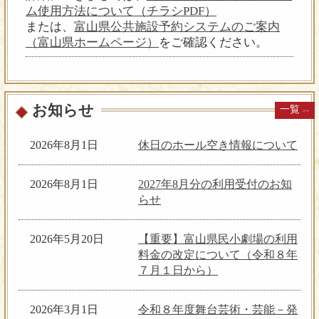
楽を歌い作曲もする。「辻康介と葉山
ム使用方法について（チラシPDF）
古楽婦人会」「南蛮ムジカ」「ネーモ
【出演】ジョングルール・
または、
富山県公共施設予約システムのご案内
ー・コンチェルタート」等を主宰、
ボン・ミュジシャン（古楽アンサンブ
（富山県ホームページ）
をご確認ください。
「北とぴあ国際音楽祭」「山のシュー
ル）
レ」「ふじのくに世界演劇祭」等に出
中世ヨーロッパの国々
演、CD＋BOOK「おとなのための俊太
を旅していた放浪楽師が奏でる愉快で
郎」リリース。「名橋たちの音を聴
不思議な音楽
お知らせ
一覧
く」「池の畔の音楽会」「東京雑戯
>>
団」「ピュイ」等を通じ古楽を中心に
サウンド・スケープ、伝統芸能やジャ
2026年8月1日
休日のホール空き情報について
１０月２２日（木）
★特別ライブ★
ズなど様々なジャンルのアーティスト
吉野直子ハープ・リサイタル Vol.175
と共演。古式６音階名唱の研究・指導
～
2026年8月1日
2027年8月分の利用受付のお知
を行う。国立音楽大学楽理科卒、同音
現代ハープと古楽器ハープの弾きくら
らせ
楽研究所研修科修了、ミラノ市音楽院
べ～
古楽声楽科修士課程修了。声楽を牧野
【出演】吉野直子（ハー
正人、C.カヴィーナ、R.バルコーニ、F.
2026年5月20日
【重要】富山県民小劇場の利用
プ）
ザナージらに、古楽演奏理論をD.フラ
料金の改定について（令和８年
日本が世界に誇るハー
テッリに師事。musicadanemo.com
７月１日から）
ピスト吉野直子が現代ハープと古楽器
ハープを弾きくらべる
★ 宮﨑蓉子（みやざき・ようこ）
2026年3月1日
令和８年度舞台芸術・芸能－発
中世フィドル