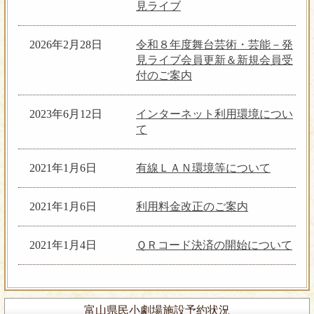
見ライブ
東京音楽大学器楽科を卒業後、渡英。
１２月４日（金）和のヴォイスパフォ
ギルドホール音楽院を理事長推薦によ
ーマンスっておもしろい！ Vol.176
り特待生としてディプロマを修了。こ
2026年2月28日
令和８年度舞台芸術・芸能－発
れまでに、バイオリンを瀬戸瑶子、バ
見ライブ会員更新＆新規会員受
【出演】江戸家猫八（動物
ロックバイオリンを渡邊慶子、R.ポジ
付のご案内
ものまね）、藤本芝裕（三味線漫談）
ャー、S.スタンデイジの各氏に師事。
江戸の粋を今に伝える
渡英中、「オーケストラ・エイジ・オ
話芸の実力派が繰り広げる驚異のコラ
2023年6月12日
インターネット利用環境につい
ブ・エンライトメント」「ロンドンフ
ボレーションライブ
て
ェスティバル・オーケストラ」のメン
バーとして活動。またウィリアム・ク
リスティ指揮によるオペラツアーに参
2021年1月6日
有線ＬＡＮ環境等について
令和９年３月２５日（木）浪曲ってお
加し、イギリス及びヨーロッパ各地で
もしろい！ Vol.177
演奏活動をし帰国。現在は、
2021年1月6日
利用料金改正のご案内
「Promusica Baroque Academy」「アント
【出演】玉川太福（浪曲
ネッロ」「エクス・ノーヴォ」「辻康
師）、玉川みね子（曲師）
介と葉山古楽婦人会」等の団体で演奏
2021年1月4日
ＱＲコード決済の開始について
オペラ、ミュージカル
し、「Purcell Project」のコンサートマス
にも引けを取らない和製エンターテイ
ターを努めている。2014年ソロ
メントの豊かな世界
CD「Ciaccona」をリリース。
富山県民小劇場施設予約状況