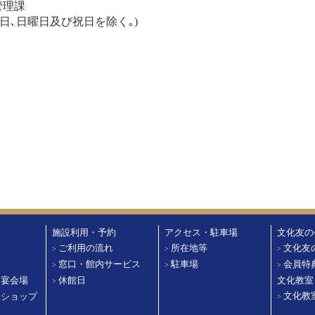
 管理課
7:15 土曜日､日曜日及び祝日を除く｡)
施設利用・予約
アクセス・駐車場
文化友の
ご利用の流れ
所在地等
文化友
>
>
>
ド
窓口・館内サービス
駐車場
会員特
>
>
>
・宴会場
休館日
文化教室
>
文化教
・ショップ
>