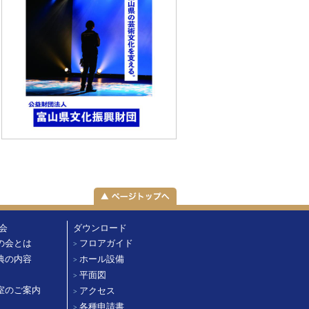
会
ダウンロード
の会とは
フロアガイド
>
典の内容
ホール設備
>
平面図
>
室のご案内
アクセス
>
各種申請書
>