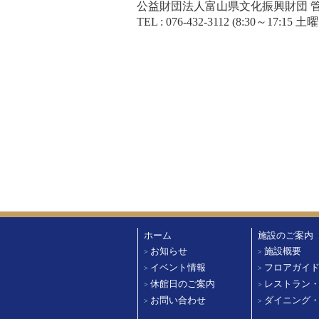
公益財団法人富山県文化振興財団
TEL : 076-432-3112 (8:30～1
ホーム
施設のご案内
お知らせ
施設概要
>
>
イベント情報
フロアガイ
>
>
休館日のご案内
レストラン
>
>
お問い合わせ
ダイニング
>
>