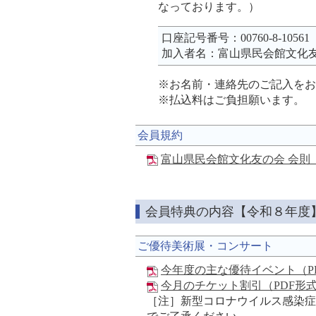
なっております。）
口座記号番号：00760-8-1056
加入者名：富山県民会館文化
※お名前・連絡先のご記入をお
※払込料はご負担願います。
会員規約
富山県民会館文化友の会 会則（
会員特典の内容【令和８年度
ご優待美術展・コンサート
今年度の主な優待イベント（P
今月のチケット割引（PDF形
［注］新型コロナウイルス感染症