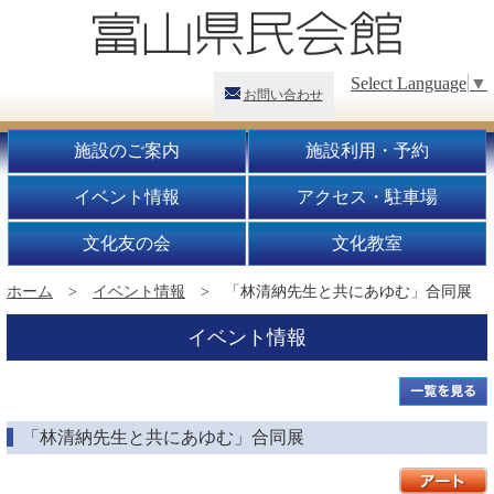
Select Language
▼
お問い合わせ
施設のご案内
施設利用・予約
イベント情報
アクセス・駐車場
文化友の会
文化教室
ホーム
>
イベント情報
> 「林清納先生と共にあゆむ」合同展
イベント情報
「林清納先生と共にあゆむ」合同展