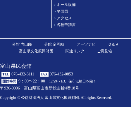
ホール設備
>
平面図
>
アクセス
>
各種申請書
>
分館 内山邸
分館 金岡邸
アーツナビ
Ｑ＆Ａ
富山県文化振興財団
関連リンク
ご意見箱
富山県民会館
076-432-3111
076-432-0853
TEL
FAX
9：00〜22：00
開館時間
12/29〜1/3、保守点検日を除く
〒930-0006 富山県富山市新総曲輪4番18号
Copyright © 公益財団法人 富山県文化振興財団. All rights Reserved.