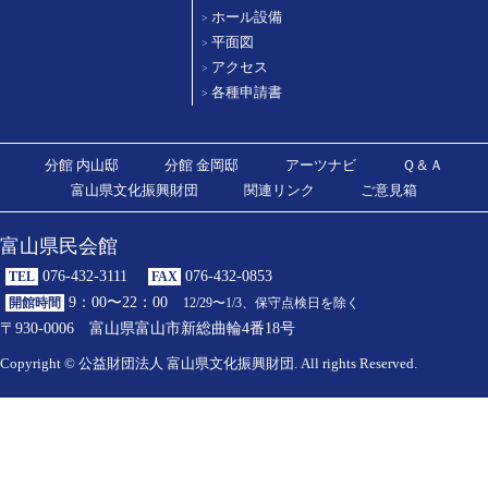
ホール設備
>
平面図
>
アクセス
>
各種申請書
>
分館 内山邸
分館 金岡邸
アーツナビ
Ｑ＆Ａ
富山県文化振興財団
関連リンク
ご意見箱
富山県民会館
076-432-3111
076-432-0853
TEL
FAX
9：00〜22：00
開館時間
12/29〜1/3、保守点検日を除く
〒930-0006 富山県富山市新総曲輪4番18号
Copyright © 公益財団法人 富山県文化振興財団. All rights Reserved.