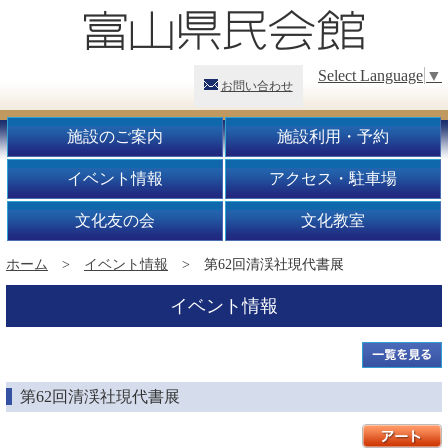
Select Language
▼
お問い合わせ
施設のご案内
施設利用・予約
イベント情報
アクセス・駐車場
文化友の会
文化教室
ホーム
>
イベント情報
> 第62回清渓社現代書展
イベント情報
第62回清渓社現代書展