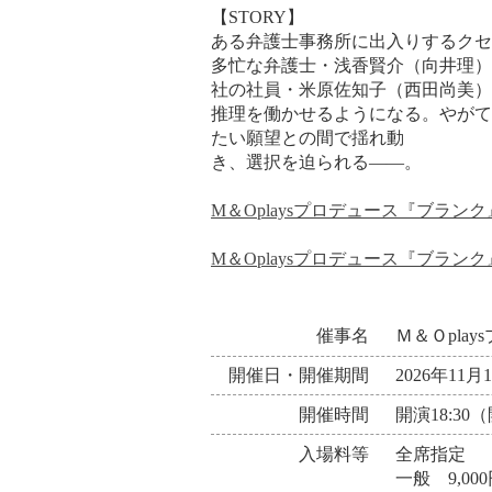
【STORY】
ある弁護士事務所に出入りするクセ
多忙な弁護士・浅香賢介（向井理）
社の社員・米原佐知子（西田尚美）
推理を働かせるようになる。やがて
たい願望との間で揺れ動
き、選択を迫られる――。
M＆Oplaysプロデュース『ブラン
M＆Oplaysプロデュース『ブラン
催事名
Ｍ＆Ｏpla
開催日・開催期間
2026年11
開催時間
開演18:30（
入場料等
全席指定
一般 9,00