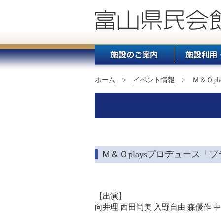
ホーム
>
イベント情報
> Ｍ＆Ｏpl
Ｍ＆Ｏplaysプロデュース「
【出演】
向井理 西田尚美 入野自由 森優作 