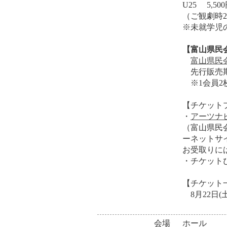
U25 5,50
（ご観劇時
※未就学児
【富山県民
富山県民
先行販売期間（
※1会員2
【チケット
・
アーツナ
（富山県民
ーネットサ
お受取りに
・チケット
【チケット
8月22日(土)
会場
ホール