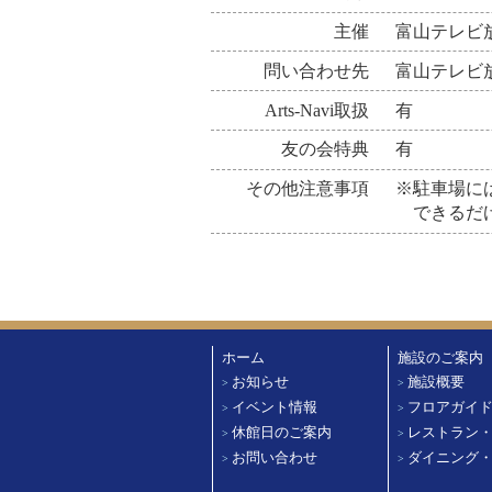
主催
富山テレビ
問い合わせ先
富山テレビ放送 
Arts-Navi取扱
有
友の会特典
有
その他注意事項
※駐車場に
できるだけ
ホーム
施設のご案内
お知らせ
施設概要
>
>
イベント情報
フロアガイ
>
>
休館日のご案内
レストラン
>
>
お問い合わせ
ダイニング
>
>