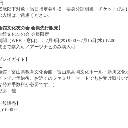
0円
25歳以下対象・当日指定券引換・要身分証明書・チケットぴあ
の入場はご遠慮ください。
会館文化友の会 会員先行販売】
会館文化友の会
会員限定
WEB・窓口）： 7月9日(木) 9:00～7月15日(水) 17:00
枚まで購入可／アーツナビのみ購入可
プレイガイド】
ビ
会館・富山県教育文化会館・富山県高岡文化ホール・新川文化
イトでご予約後、お近くのファミリーマートでもお受け取りい
は発券手数料が必要です。）
ぴあ 他
一般販売】
10:00～