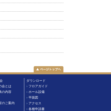
会
ダウンロード
の会とは
フロアガイド
>
典の内容
ホール設備
>
平面図
>
室のご案内
アクセス
>
各種申請書
>