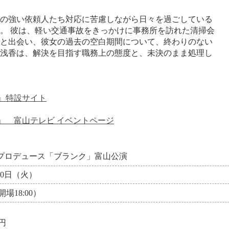
の強い依頼人たち対応に苦慮しながら日々を過ごしている
。 彼は、軽い交通事故をきっかけに事務所を訪れた清掃会
と出会い、彼女の過去の空白期間について、終わりのない
浅香は、解決を目指す職務上の態度と、未決のまま処理し
ク』特設サイト
ク』 富山テレビ イベントページ
ysプロデュース「ブランク」富山公演
月10日（火）
開場18:00）
0円