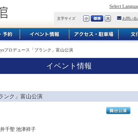
Select Langua
文字サイズ
お問い合
aysプロデュース「ブランク」富山公演
イベント情報
ブランク」富山公演
中井千聖 池津祥子