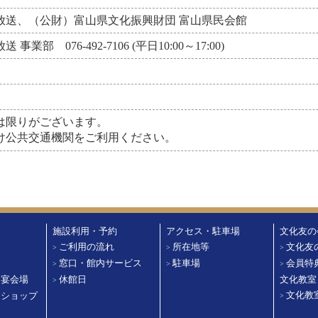
放送、（公財）富山県文化振興財団 富山県民会館
事業部 076-492-7106 (平日10:00～17:00)
は限りがございます。
公共交通機関をご利用ください。
施設利用・予約
アクセス・駐車場
文化友の
ご利用の流れ
所在地等
文化友
>
>
>
ド
窓口・館内サービス
駐車場
会員特
>
>
>
・宴会場
休館日
文化教室
>
文化教
・ショップ
>