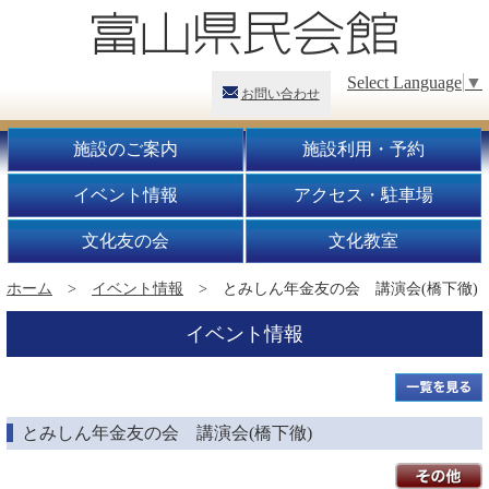
Select Language
▼
お問い合わせ
施設のご案内
施設利用・予約
イベント情報
アクセス・駐車場
文化友の会
文化教室
ホーム
>
イベント情報
> とみしん年金友の会 講演会(橋下徹)
イベント情報
とみしん年金友の会 講演会(橋下徹)