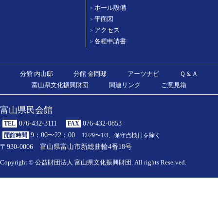
ホール設備
>
平面図
>
アクセス
>
各種申請書
>
分館 内山邸
分館 金岡邸
アーツナビ
Ｑ＆Ａ
富山県文化振興財団
関連リンク
ご意見箱
富山県民会館
076-432-3111
076-432-0853
TEL
FAX
9：00〜22：00
開館時間
12/29〜1/3、保守点検日を除く
〒930-0006 富山県富山市新総曲輪4番18号
Copyright © 公益財団法人 富山県文化振興財団. All rights Reserved.