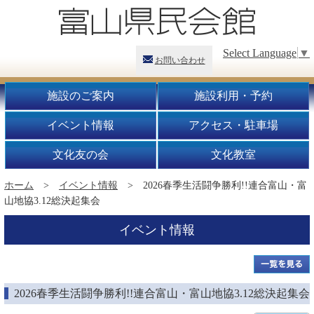
Select Language
▼
お問い合わせ
施設のご案内
施設利用・予約
イベント情報
アクセス・駐車場
文化友の会
文化教室
ホーム
>
イベント情報
> 2026春季生活闘争勝利!!連合富山・富
山地協3.12総決起集会
イベント情報
2026春季生活闘争勝利!!連合富山・富山地協3.12総決起集会