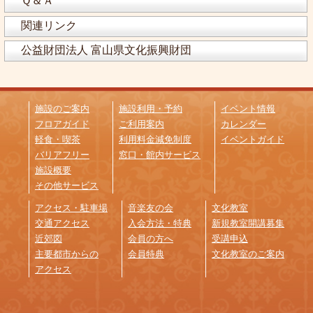
Ｑ＆Ａ
関連リンク
公益財団法人 富山県文化振興財団
施設のご案内
施設利用・予約
イベント情報
フロアガイド
ご利用案内
カレンダー
軽食・喫茶
利用料金減免制度
イベントガイド
バリアフリー
窓口・館内サービス
施設概要
その他サービス
アクセス・駐車場
音楽友の会
文化教室
交通アクセス
入会方法・特典
新規教室開講募集
近郊図
会員の方へ
受講申込
主要都市からの
会員特典
文化教室のご案内
アクセス