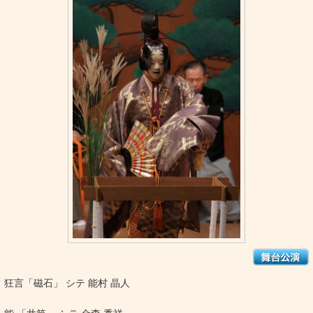
狂言「磁石」 シテ 能村 晶人