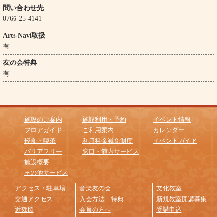
問い合わせ先
0766-25-4141
Arts-Navi取扱
有
友の会特典
有
施設のご案内
施設利用・予約
イベント情報
フロアガイド
ご利用案内
カレンダー
軽食・喫茶
利用料金減免制度
イベントガイド
バリアフリー
窓口・館内サービス
施設概要
その他サービス
アクセス・駐車場
音楽友の会
文化教室
交通アクセス
入会方法・特典
新規教室開講募集
近郊図
会員の方へ
受講申込