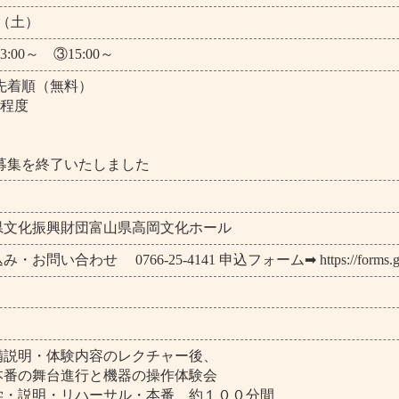
日（土）
3:00～ ③15:00～
先着順（無料）
歳程度
部は募集を終了いたしました
県文化振興財団富山県高岡文化ホール
問い合わせ 0766-25-4141 申込フォーム➡ https://forms.gle/
備説明・体験内容のレクチャー後、
本番の舞台進行と機器の操作体験会
学・説明・リハーサル・本番 約１００分間