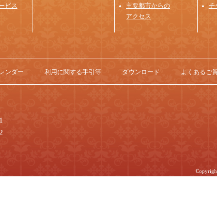
ービス
主要都市からの
チ
アクセス
レンダー
利用に関する手引等
ダウンロード
よくあるご
1
2
Copyrig