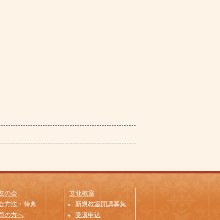
友の会
文化教室
会方法・特典
新規教室開講募集
員の方へ
受講申込