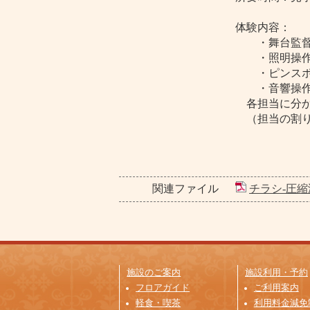
体験内容：
・舞台監督
・照明操作
・ピンスポ
・音響操作
各担当に分か
（担当の割り
関連ファイル
チラシ-圧縮済
施設のご案内
施設利用・予約
フロアガイド
ご利用案内
軽食・喫茶
利用料金減免