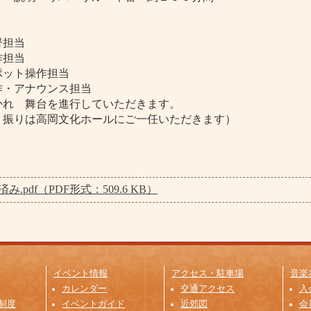
担当
担当
ット操作担当
・アナウンス担当
れ 舞台を進行していただきます。
振りは高岡文化ホールにご一任いただきます）
み.pdf（PDF形式：509.6 KB）
イベント情報
アクセス・駐車場
音楽
カレンダー
交通アクセス
入
制度
イベントガイド
近郊図
会