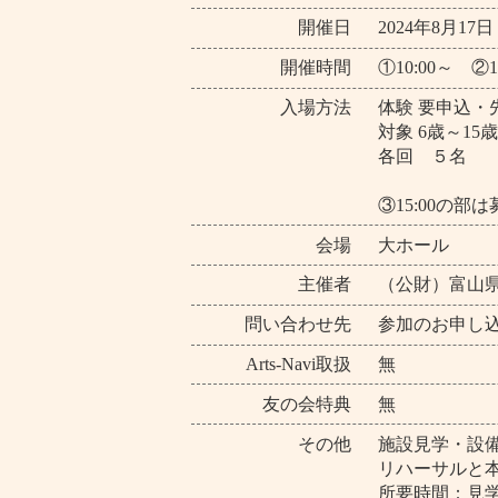
開催日
2024年8月17
開催時間
①10:00～ ②1
入場方法
体験 要申込・
対象 6歳～15
各回 ５名
③15:00の
会場
大ホール
主催者
（公財）富山
問い合わせ先
参加のお申し込み・お
Arts-Navi取扱
無
友の会特典
無
その他
施設見学・設
リハーサルと
所要時間：見