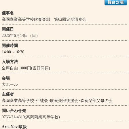
催事名
高岡商業高等学校吹奏楽部 第62回定期演奏会
開催日
2026年6月14日（日）
開催時間
14:00～16:30
入場方法
全席自由 1000円(当日同額)
会場
大ホール
主催者
高岡商業高等学校･生徒会･吹奏楽部後援会･吹奏楽部父母の会
問い合わせ先
0766-21-4319(高岡商業高等学校)
Arts-Navi取扱