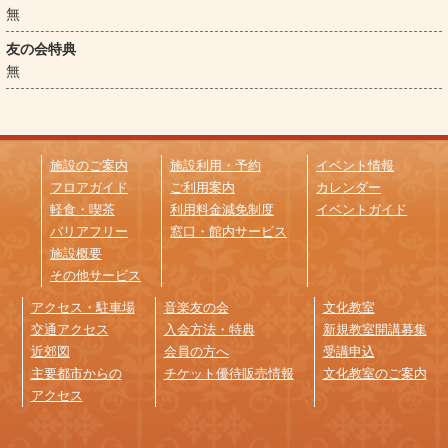
無
友の会特典
無
施設のご案内
施設利用・予約
イベント情報
フロアガイド
ご利用案内
カレンダー
軽食・喫茶
利用料金減免制度
イベントガイド
バリアフリー
窓口・館内サービス
施設概要
その他サービス
アクセス・駐車場
音楽友の会
文化教室
交通アクセス
入会方法・特典
新規教室開講募集
近郊図
会員の方へ
受講申込
主要都市からの
チケット優待販売情報
文化教室のご案内
アクセス