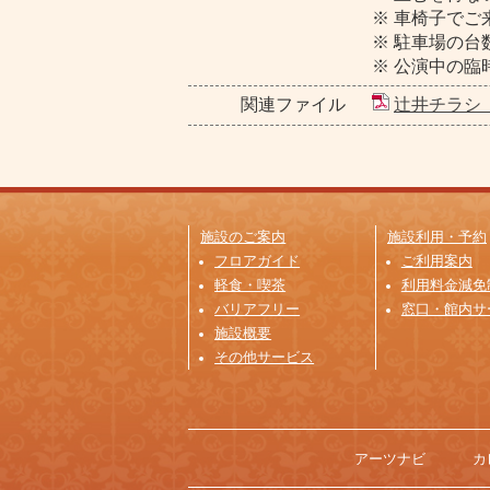
※ 車椅子で
※ 駐車場の
※ 公演中の
関連ファイル
辻井チラシ（
施設のご案内
施設利用・予約
フロアガイド
ご利用案内
軽食・喫茶
利用料金減免
バリアフリー
窓口・館内サ
施設概要
その他サービス
アーツナビ
カ