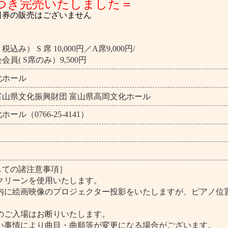
つき完売いたしました＝
日券の販売はございません
） S 席 10,000円／A席9,000円/
( S席のみ）9,500円
化ホール
富山県文化振興財団 富山県高岡文化ホール
ル（0766-25-4141）
しての諸注意事項］
クリーンを使用いたします。
場内に絵画映像のプロジェクター投影をいたしますが、ピアノ位
。
のご入場はお断りいたします。
ない事情により曲目・曲順等が変更になる場合がございます。