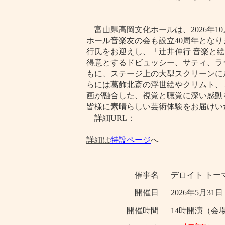
富山県高岡文化ホールは、2026年1
ホール音楽友の会も設立40周年とな
行氏をお迎えし、「辻井伸行 音楽と
得意とするドビュッシー、サティ、ラ
もに、ステージ上の大型スクリーンに
らには葛飾北斎の浮世絵やクリムト、
画が融合した、視覚と聴覚に深い感動
皆様に素晴らしい芸術体験をお届けい
詳細URL：
詳細は
特設ページ
へ
催事名
デロイト トーマ
開催日
2026年5月31
開催時間
14時開演（会場