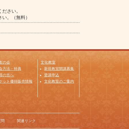
ください。
さい。（無料）
友の会
文化教室
会方法・特典
新規教室開講募集
員の方へ
受講申込
ケット優待販売情報
文化教室のご案内
質問
関連リンク