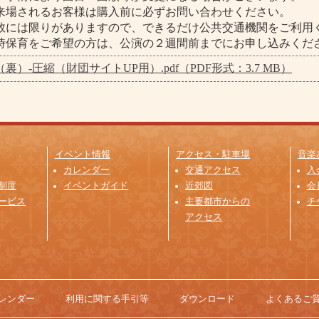
ご来場されるお客様は購入前に必ずお問い合わせください。
台数には限りがありますので、できるだけ公共交通機関をご利用
臨時保育をご希望の方は、公演の２週間前までにお申し込みくだ
裏）-圧縮（財団サイトUP用）.pdf（PDF形式：3.7 MB）
イベント情報
アクセス・駐車場
音楽
カレンダー
交通アクセス
入
制度
イベントガイド
近郊図
会
ービス
主要都市からの
チ
アクセス
レンダー
利用に関する手引等
ダウンロード
よくあるご