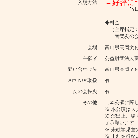
＝好評に
入場方法
当
◆料金
（全席指定：税込み
音楽友の会会員
会場
富山県高岡文
主催者
公益財団法人
問い合わせ先
富山県高岡文化ホー
Arts-Navi取扱
有
友の会特典
有
その他
［本公演に際
※ 本公演はス
※ 演出上、
了承願います
※ 未就学児童
※ 止むを得